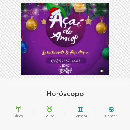
Horóscopo
Áries
Touro
Gêmeos
Câncer