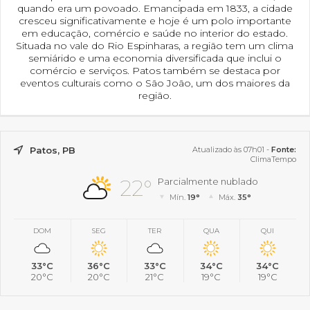
quando era um povoado. Emancipada em 1833, a cidade
cresceu significativamente e hoje é um polo importante
em educação, comércio e saúde no interior do estado.
Situada no vale do Rio Espinharas, a região tem um clima
semiárido e uma economia diversificada que inclui o
comércio e serviços. Patos também se destaca por
eventos culturais como o São João, um dos maiores da
região.
Patos, PB
Atualizado às 07h01 -
Fonte:
ClimaTempo
22°
Parcialmente nublado
Mín.
19°
Máx.
35°
DOM
SEG
TER
QUA
QUI
33°C
36°C
33°C
34°C
34°C
20°C
20°C
21°C
19°C
19°C