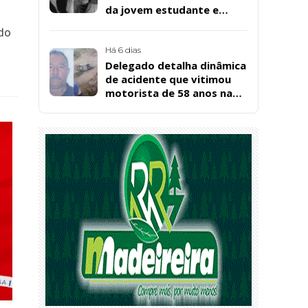
da jovem estudante e
cuidadora educacional
ndo
Bárbara da Silva Sousa
Santos, em Patos
Há 6 dias
Delegado detalha dinâmica
de acidente que vitimou
motorista de 58 anos na
BR-361, em Catingueira