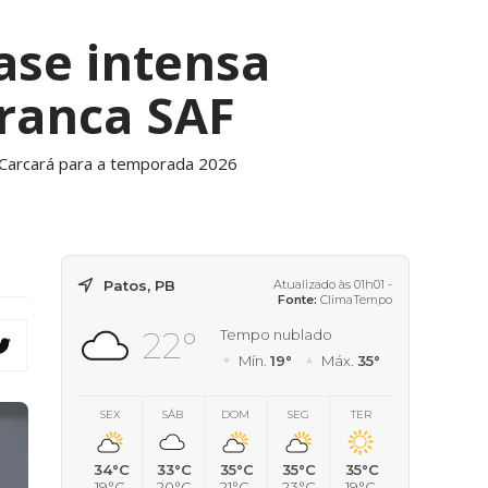
fase intensa
ranca SAF
 Carcará para a temporada 2026
Patos, PB
Atualizado às 01h01 -
Fonte:
ClimaTempo
22°
Tempo nublado
Mín.
19°
Máx.
35°
SEX
SÁB
DOM
SEG
TER
34°C
33°C
35°C
35°C
35°C
19°C
20°C
21°C
23°C
19°C