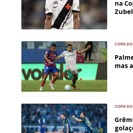
na Co
Zubel
COPA DO
Palme
mas a
COPA DO
Grêmi
golaç