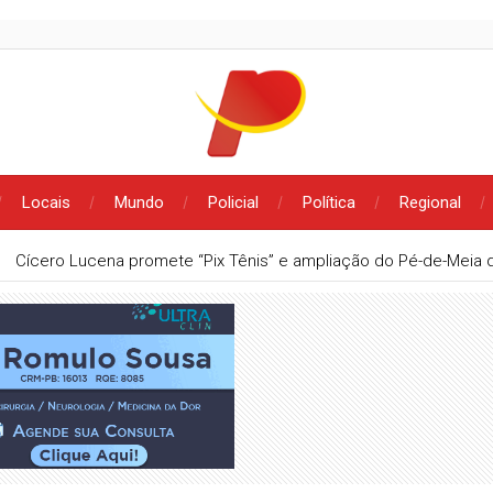
Locais
Mundo
Policial
Política
Regional
Cícero Lucena promete “Pix Tênis” e ampliação do Pé-de-Meia d