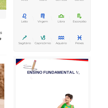
Leão
Virgem
Libra
Escorpião
os
a
Sagitário
Capricórnio
Aquário
Peixes