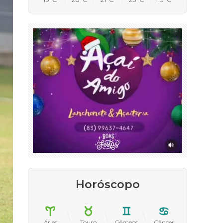
Horóscopo
Áries
Touro
Gêmeos
Câncer