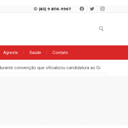
(83) 9 8116-9967
Agreste
Saúde
Contato
urante convenção que oficializou candidatura ao Governo da Para