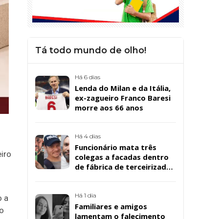
Tá todo mundo de olho!
Há 6 dias
Lenda do Milan e da Itália,
ex-zagueiro Franco Baresi
morre aos 66 anos
Há 4 dias
Funcionário mata três
iro
colegas a facadas dentro
de fábrica de terceirizada
da Bombril em São
Bernardo
Há 1 dia
o a
Familiares e amigos
no
lamentam o falecimento