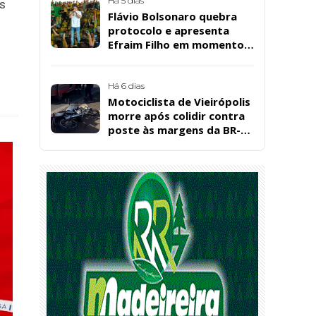
Santos, em Patos
Há 5 dias
os
Flávio Bolsonaro quebra
protocolo e apresenta
Efraim Filho em momento
de descontração na
convenção estadual do PL
Há 6 dias
Motociclista de Vieirópolis
morre após colidir contra
poste às margens da BR-
230, em Sousa