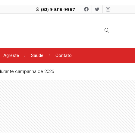
(83) 9 8116-9967
Agreste
Saúde
Contato
 durante campanha de 2026