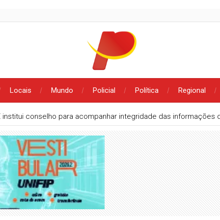
Locais
Mundo
Policial
Política
Regional
 institui conselho para acompanhar integridade das informações