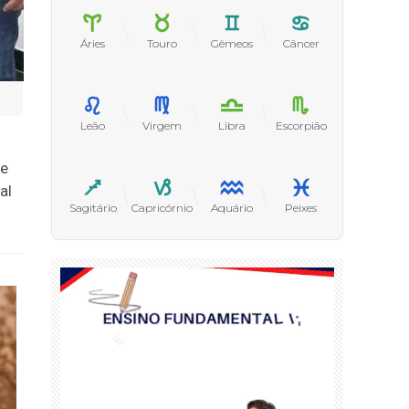
Áries
Touro
Gêmeos
Câncer
Leão
Virgem
Libra
Escorpião
 e
al
Sagitário
Capricórnio
Aquário
Peixes