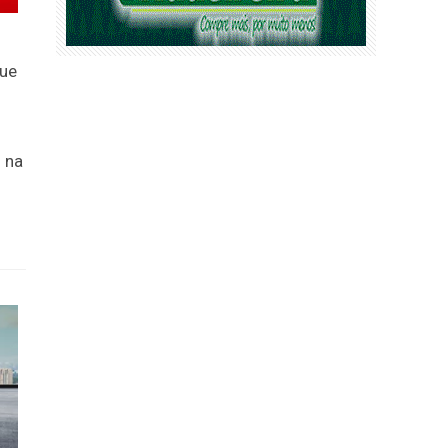
que
 na