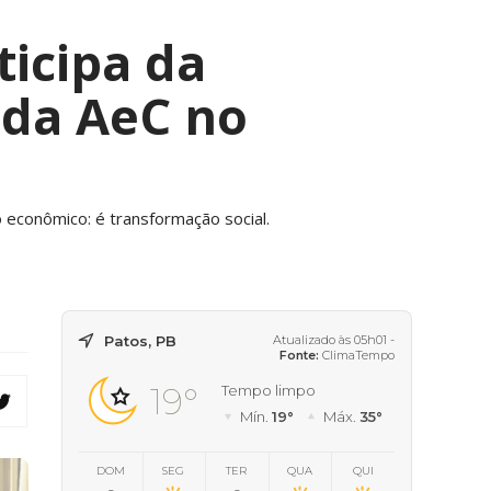
ticipa da
 da AeC no
 econômico: é transformação social.
Patos, PB
Atualizado às 05h01 -
Fonte:
ClimaTempo
19°
Tempo limpo
Mín.
19°
Máx.
35°
DOM
SEG
TER
QUA
QUI