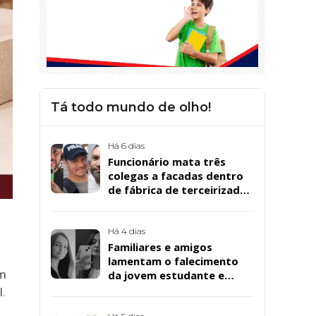
Tá todo mundo de olho!
Há 6 dias
Funcionário mata três
colegas a facadas dentro
de fábrica de terceirizada
da Bombril em São
Bernardo
Há 4 dias
Familiares e amigos
lamentam o falecimento
em
da jovem estudante e
cuidadora educacional
l.
Bárbara da Silva Sousa