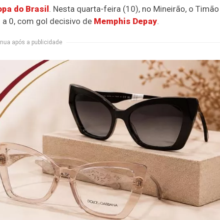
pa do Brasil
. Nesta quarta-feira (10), no Mineirão, o Timão
 a 0, com gol decisivo de
Memphis Depay
.
nua após a publicidade