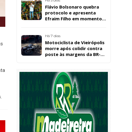
Santos, em Patos
Há 5 dias
Flávio Bolsonaro quebra
protocolo e apresenta
Efraim Filho em momento
de descontração na
convenção estadual do PL
Há 7 dias
Motociclista de Vieirópolis
os
morre após colidir contra
poste às margens da BR-
230, em Sousa
nta
.