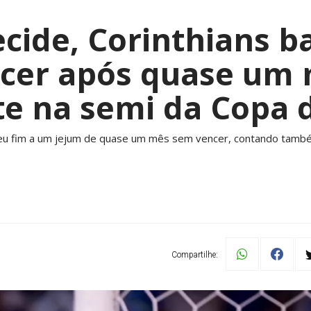
ide, Corinthians ba
ncer após quase um 
te na semi da Copa d
eu fim a um jejum de quase um mês sem vencer, contando também 
Compartilhe: