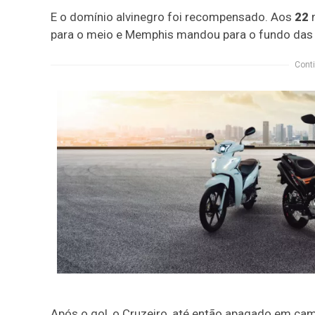
E o domínio alvinegro foi recompensado. Aos
22
para o meio e Memphis mandou para o fundo das r
Conti
Após o gol, o Cruzeiro, até então apagado em cam