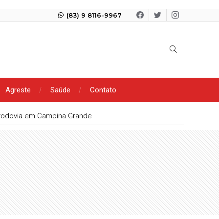
(83) 9 8116-9967
Agreste
Saúde
Contato
rodovia em Campina Grande