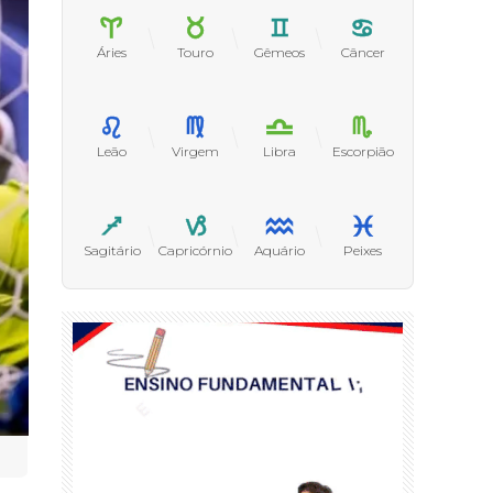
Áries
Touro
Gêmeos
Câncer
Leão
Virgem
Libra
Escorpião
Sagitário
Capricórnio
Aquário
Peixes