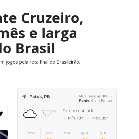
te Cruzeiro,
mês e larga
o Brasil
jogos pela reta final do Brasileirão.
Patos, PB
Atualizado às 11h01 -
Fonte:
ClimaTempo
32°
Tempo nublado
Mín.
19°
Máx.
35°
DOM
SEG
TER
QUA
QUI