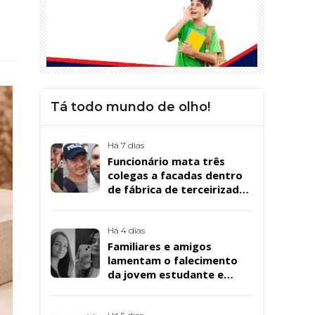
Tá todo mundo de olho!
Há 7 dias
Funcionário mata três
colegas a facadas dentro
de fábrica de terceirizada
da Bombril em São
Bernardo
Há 4 dias
Familiares e amigos
lamentam o falecimento
da jovem estudante e
cuidadora educacional
Bárbara da Silva Sousa