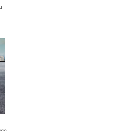
u
igo