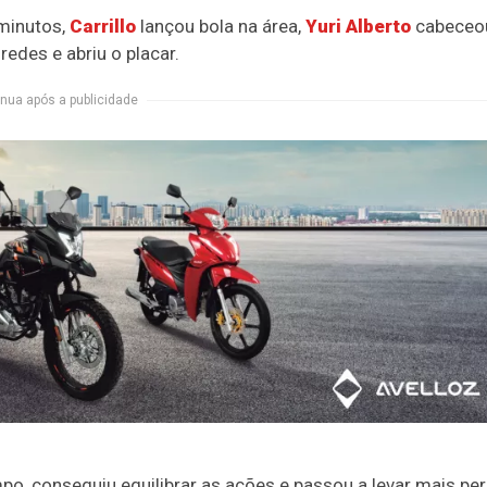
minutos,
Carrillo
lançou bola na área,
Yuri Alberto
cabeceo
edes e abriu o placar.
nua após a publicidade
po, conseguiu equilibrar as ações e passou a levar mais per