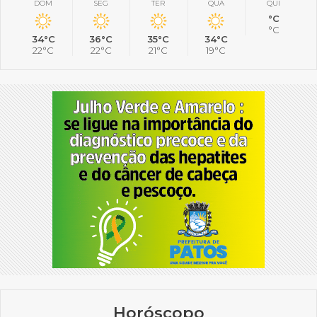
DOM
SEG
TER
QUA
QUI
°C
°C
34°C
36°C
35°C
34°C
22°C
22°C
21°C
19°C
Horóscopo