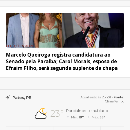
ELEIÇÕES 2026
Marcelo Queiroga registra candidatura ao
Senado pela Paraíba; Carol Morais, esposa de
Efraim FIlho, será segunda suplente da chapa
Patos, PB
Atualizado às 23h01 -
Fonte:
ClimaTempo
23°
Parcialmente nublado
Mín.
19°
Máx.
35°