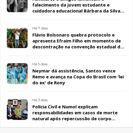
falecimento da jovem estudante e
cuidadora educacional Bárbara da Silva
Sousa Santos, em Patos
Há 7 dias
Flávio Bolsonaro quebra protocolo e
apresenta Efraim Filho em momento de
descontração na convenção estadual do
PL
Há 5 dias
Neymar dá assistência, Santos vence
Remo e avança na Copa do Brasil com 'lei
do ex' de Rony
Há 3 dias
Polícia Civil e Numol explicam
responsabilidades em casos de morte
natural após repercussão de corpo
encontrado em residência, em Patos