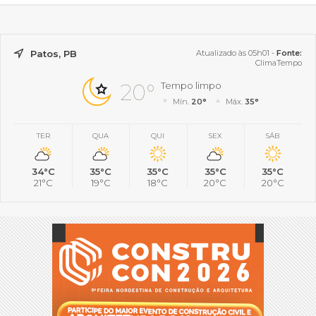
Patos, PB
Atualizado às 05h01 -
Fonte:
ClimaTempo
20°
Tempo limpo
Mín.
20°
Máx.
35°
TER
QUA
QUI
SEX
SÁB
34°C
35°C
35°C
35°C
35°C
21°C
19°C
18°C
20°C
20°C