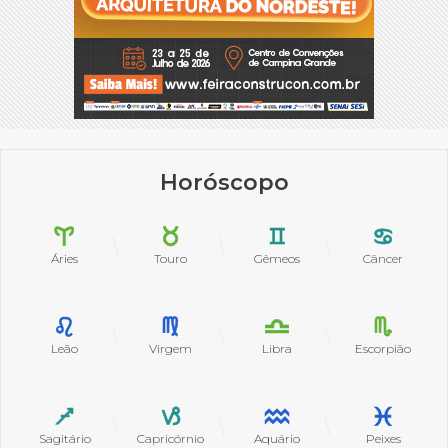
Horóscopo
Áries
Touro
Gêmeos
Câncer
Leão
Virgem
Libra
Escorpião
Sagitário
Capricórnio
Aquário
Peixes