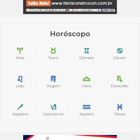
Horóscopo
Áries
Touro
Gêmeos
Câncer
Leão
Virgem
Libra
Escorpião
Sagitário
Capricórnio
Aquário
Peixes