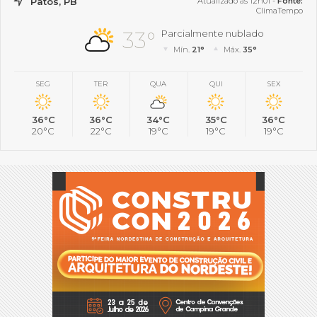
Patos, PB
Atualizado às 12h01 -
Fonte:
ClimaTempo
33°
Parcialmente nublado
Mín.
21°
Máx.
35°
SEG
TER
QUA
QUI
SEX
36°C
36°C
34°C
35°C
36°C
20°C
22°C
19°C
19°C
19°C