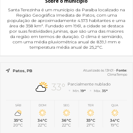
Sobre o município
Santa Terezinha é um município da Paraíba localizado na
Região Geográfica Imediata de Patos, com uma
população de aproximadamente 4.573 habitantes e uma
área de 358 km². Fundado em 1961, a cidade se destaca
por suas festividades juninas, que são uma das maiores
da região em termos de duração. O clima é semiárido,
com uma média pluviométrica anual de 839,1 mm e
temperatura média anual de 25,2°C.
Patos, PB
Atualizado às 13h01 -
Fonte:
ClimaTempo
33°
Parcialmente nublado
Mín.
19°
Máx.
35°
SÁB
DOM
SEG
TER
QUA
35°C
34°C
36°C
35°C
34°C
20°C
22°C
22°C
21°C
19°C