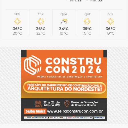
Mín.
21°
Máx.
35°
SEG
TER
QUA
QUI
SEX
36°C
36°C
34°C
35°C
36°C
20°C
22°C
19°C
19°C
19°C