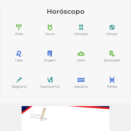
Horóscopo
Áries
Touro
Gêmeos
Câncer
Leão
Virgem
Libra
Escorpião
Sagitário
Capricórnio
Aquário
Peixes