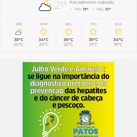
21°
Parcialmente nublado
Mín.
19°
Máx.
35°
SÁB
DOM
SEG
TER
QUA
35°C
34°C
36°C
35°C
34°C
20°C
22°C
22°C
21°C
19°C