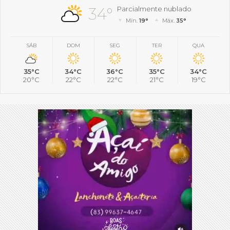
34°
Parcialmente nublado
Mín.
19°
Máx.
35°
SÁB
DOM
SEG
TER
QUA
35°C
34°C
36°C
35°C
34°C
20°C
22°C
22°C
21°C
19°C