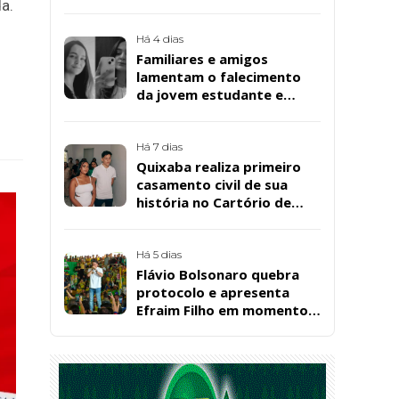
da Bombril em São
a.
Bernardo
Há 4 dias
Familiares e amigos
lamentam o falecimento
da jovem estudante e
cuidadora educacional
Bárbara da Silva Sousa
Santos, em Patos
Há 7 dias
Quixaba realiza primeiro
casamento civil de sua
história no Cartório de
Registro Civil
Há 5 dias
Flávio Bolsonaro quebra
protocolo e apresenta
Efraim Filho em momento
de descontração na
convenção estadual do PL