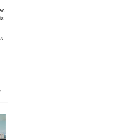
vas
is
as
e