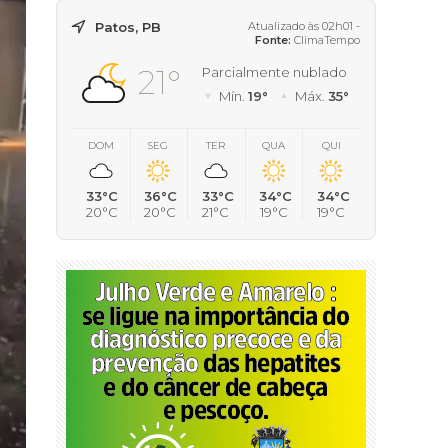
Patos, PB
Atualizado às 02h01 -
Fonte:
ClimaTempo
21°
Parcialmente nublado
Mín.
19°
Máx.
35°
DOM
SEG
TER
QUA
QUI
33°C
36°C
33°C
34°C
34°C
20°C
20°C
21°C
19°C
19°C