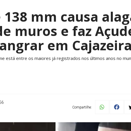
 138 mm causa ala
de muros e faz Açud
angrar em Cajazeir
me está entre os maiores já registrados nos últimos anos no muni
56
Compartilhe: