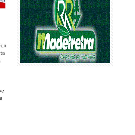
ega
sta
s
ve
a