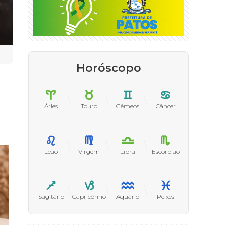
Horóscopo
Áries
Touro
Gêmeos
Câncer
Leão
Virgem
Libra
Escorpião
Sagitário
Capricórnio
Aquário
Peixes