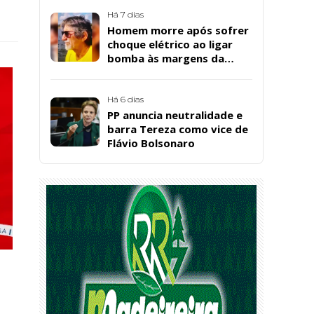
Bárbara da Silva Sousa
Santos, em Patos
Há 7 dias
Homem morre após sofrer
choque elétrico ao ligar
bomba às margens da
Barragem da Farinha, em
Patos
Há 6 dias
PP anuncia neutralidade e
barra Tereza como vice de
Flávio Bolsonaro