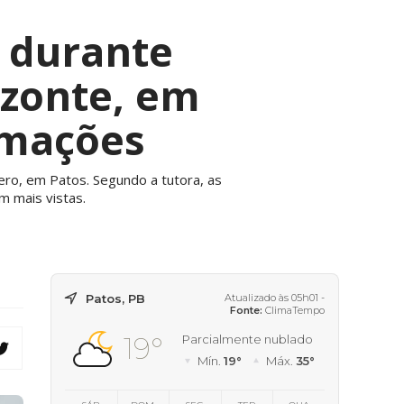
 durante
zonte, em
rmações
ero, em Patos. Segundo a tutora, as
 mais vistas.
Patos, PB
Atualizado às 05h01 -
Fonte:
ClimaTempo
19°
Parcialmente nublado
Mín.
19°
Máx.
35°