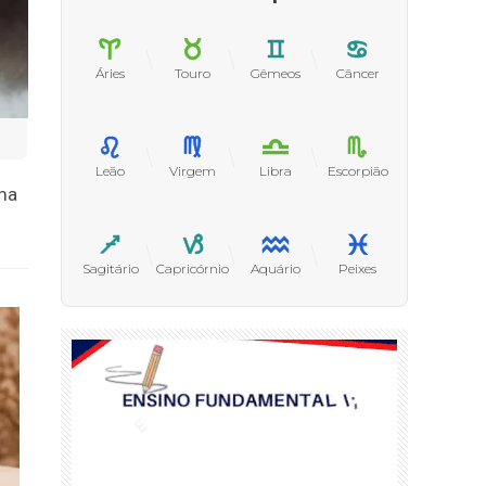
Áries
Touro
Gêmeos
Câncer
Leão
Virgem
Libra
Escorpião
uma
Sagitário
Capricórnio
Aquário
Peixes