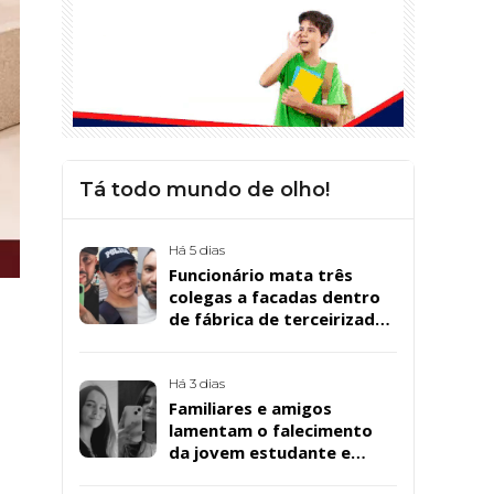
Tá todo mundo de olho!
Há 5 dias
Funcionário mata três
colegas a facadas dentro
de fábrica de terceirizada
da Bombril em São
Bernardo
Há 3 dias
Familiares e amigos
lamentam o falecimento
da jovem estudante e
cuidadora educacional