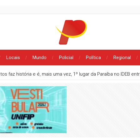
Locais
Mundo
Policial
Política
Regional
tos faz história e é, mais uma vez, 1º lugar da Paraíba no IDEB en