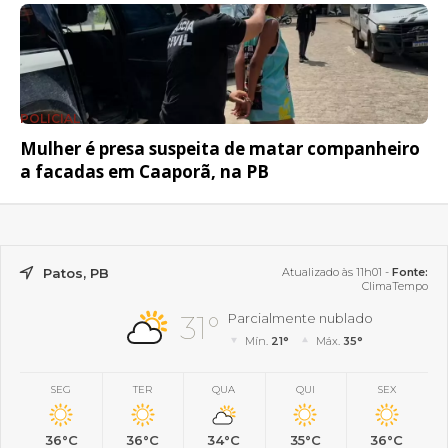
POLICIAL
Mulher é presa suspeita de matar companheiro
a facadas em Caaporã, na PB
Patos, PB
Atualizado às 11h01 -
Fonte:
ClimaTempo
31°
Parcialmente nublado
Mín.
21°
Máx.
35°
SEG
TER
QUA
QUI
SEX
36°C
36°C
34°C
35°C
36°C