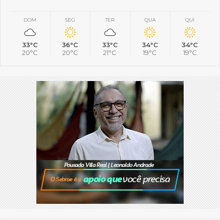
DOM
SEG
TER
QUA
QUI
33°C
36°C
33°C
34°C
34°C
20°C
20°C
21°C
19°C
19°C