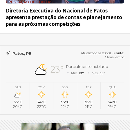
PRESTAÇÃO DE CONTAS
Diretoria Executiva do Nacional de Patos
apresenta prestação de contas e planejamento
para as próximas competições
Patos, PB
Atualizado às 00h01 -
Fonte:
ClimaTempo
23°
Parcialmente nublado
Mín.
19°
Máx.
35°
SÁB
DOM
SEG
TER
QUA
35°C
34°C
36°C
35°C
34°C
20°C
22°C
22°C
21°C
19°C