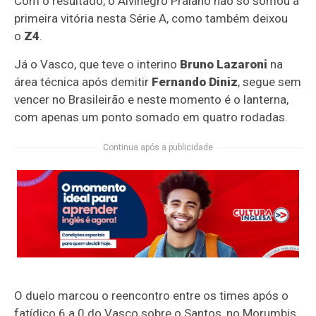
Com o resultado, o Alvinegro Praiano não só somou a
primeira vitória nesta Série A, como também deixou
o
Z4
.
Já o Vasco, que teve o interino
Bruno Lazaroni
na
área técnica após demitir
Fernando Diniz
, segue sem
vencer no Brasileirão e neste momento é o lanterna,
com apenas um ponto somado em quatro rodadas.
Continua após a publicidade
O duelo marcou o reencontro entre os times após o
fatídico 6 a 0 do Vasco sobre o Santos, no Morumbis,