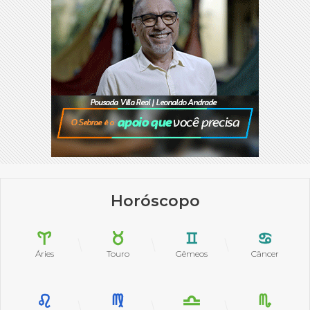
Horóscopo
Áries
Touro
Gêmeos
Câncer