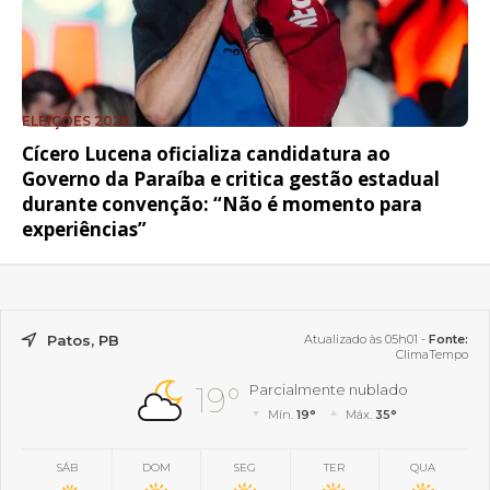
ELEIÇÕES 2026
Cícero Lucena oficializa candidatura ao
Governo da Paraíba e critica gestão estadual
durante convenção: “Não é momento para
experiências”
Patos, PB
Atualizado às 05h01 -
Fonte:
ClimaTempo
19°
Parcialmente nublado
Mín.
19°
Máx.
35°
SÁB
DOM
SEG
TER
QUA