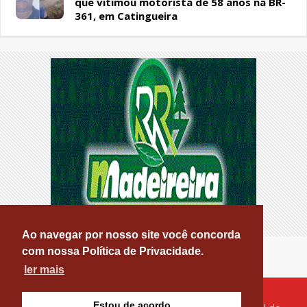
que vitimou motorista de 58 anos na BR-
361, em Catingueira
Ao navegar por nosso site você concorda
com nossa Política de Privacidade.
ler mais
Estou de acordo