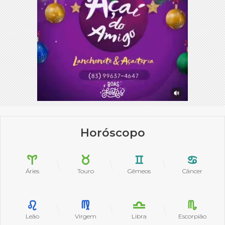
Horóscopo
Áries
Touro
Gêmeos
Câncer
Leão
Virgem
Libra
Escorpião