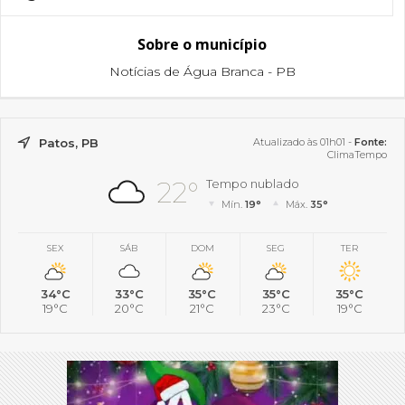
Sobre o município
Notícias de Água Branca - PB
Patos, PB
Atualizado às 01h01 -
Fonte:
ClimaTempo
22°
Tempo nublado
Mín.
19°
Máx.
35°
SEX
SÁB
DOM
SEG
TER
34°C
33°C
35°C
35°C
35°C
19°C
20°C
21°C
23°C
19°C