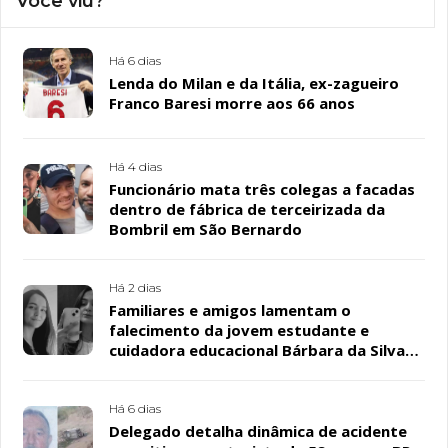
Você viu?
Há 6 dias
Lenda do Milan e da Itália, ex-zagueiro
Franco Baresi morre aos 66 anos
Há 4 dias
Funcionário mata três colegas a facadas
dentro de fábrica de terceirizada da
Bombril em São Bernardo
Há 2 dias
Familiares e amigos lamentam o
falecimento da jovem estudante e
cuidadora educacional Bárbara da Silva
Sousa Santos, em Patos
Há 6 dias
Delegado detalha dinâmica de acidente