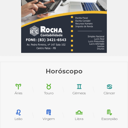
Horóscopo
Áries
Touro
Gêmeos
Câncer
Leão
Virgem
Libra
Escorpião