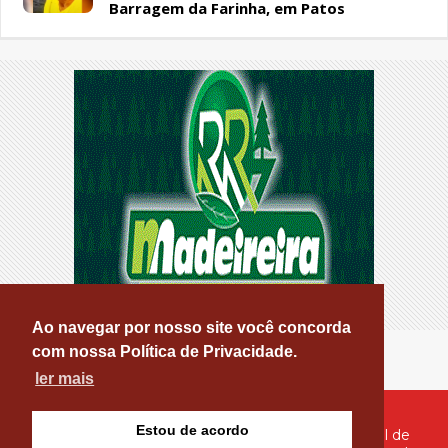
Barragem da Farinha, em Patos
Ao navegar por nosso site você concorda
com nossa Política de Privacidade.
ler mais
Estou de acordo
© Copyright 2026 - PATOS ONLINE - O seu Portal de