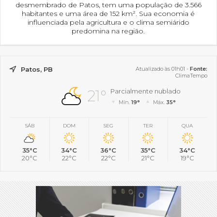
desmembrado de Patos, tem uma população de 3.566
habitantes e uma área de 152 km². Sua economia é
influenciada pela agricultura e o clima semiárido
predomina na região.
Patos, PB
Atualizado às 01h01 -
Fonte:
ClimaTempo
21°
Parcialmente nublado
Mín.
19°
Máx.
35°
SÁB
DOM
SEG
TER
QUA
35°C
34°C
36°C
35°C
34°C
20°C
22°C
22°C
21°C
19°C