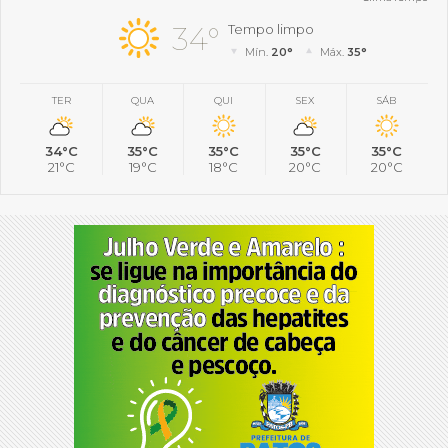
34°
Tempo limpo
Mín.
20°
Máx.
35°
TER
QUA
QUI
SEX
SÁB
34°C
35°C
35°C
35°C
35°C
21°C
19°C
18°C
20°C
20°C