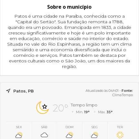
Sobre o município
Patos é uma cidade na Paraíba, conhecida como a
"Capital do Sertão". Sua fundação remonta a 1788,
quando era um povoado. Emancipada em 1833, a cidade
cresceu significativamente e hoje é um polo importante
em educação, comércio e saúde no interior do estado.
Situada no vale do Rio Espinharas, a região tem um clima
semiárido e uma economia diversificada que inclui o
comércio e serviços. Patos também se destaca por
eventos culturais como o São João, um dos maiores da
região.
Patos, PB
Atualizado às 04h01 -
Fonte:
ClimaTempo
20°
Tempo limpo
Mín.
19°
Máx.
35°
SEX
SÁB
DOM
SEG
TER