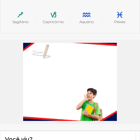
Sagitário
Capricórnio
Aquário
Peixes
Você viu?