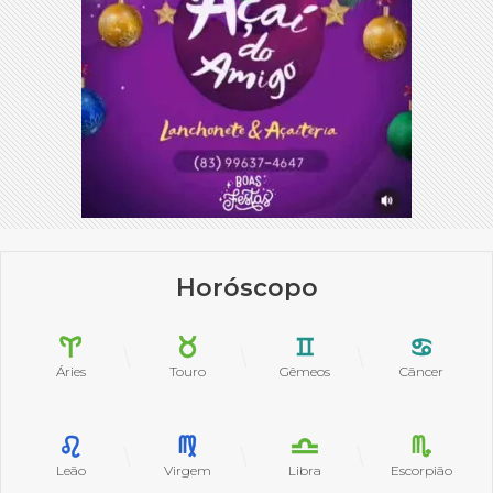
Horóscopo
Áries
Touro
Gêmeos
Câncer
Leão
Virgem
Libra
Escorpião