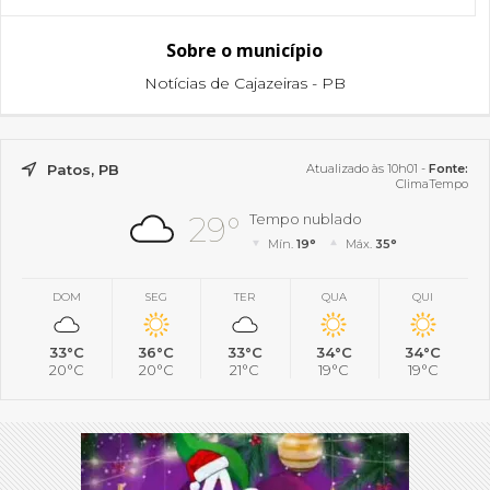
Sobre o município
Notícias de Cajazeiras - PB
Patos, PB
Atualizado às 10h01 -
Fonte:
ClimaTempo
29°
Tempo nublado
Mín.
19°
Máx.
35°
DOM
SEG
TER
QUA
QUI
33°C
36°C
33°C
34°C
34°C
20°C
20°C
21°C
19°C
19°C