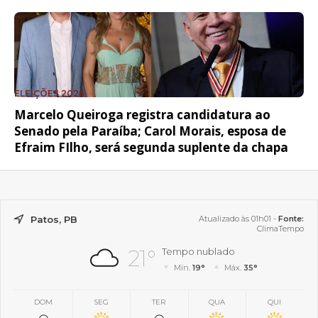
ELEIÇÕES 2026
Marcelo Queiroga registra candidatura ao
Senado pela Paraíba; Carol Morais, esposa de
Efraim FIlho, será segunda suplente da chapa
Patos, PB
Atualizado às 01h01 -
Fonte:
ClimaTempo
21°
Tempo nublado
Mín.
19°
Máx.
35°
DOM
SEG
TER
QUA
QUI