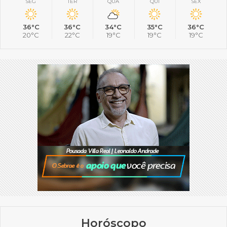
SEG
TER
QUA
QUI
SEX
36°C
36°C
34°C
35°C
36°C
20°C
22°C
19°C
19°C
19°C
Horóscopo