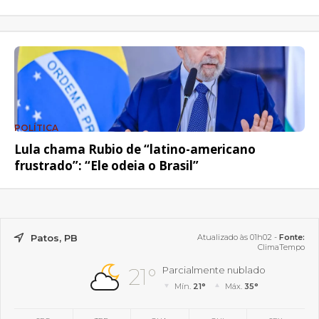
POLÍTICA
Lula chama Rubio de “latino-americano
frustrado”: “Ele odeia o Brasil”
Patos, PB
Atualizado às 01h02 -
Fonte:
ClimaTempo
21°
Parcialmente nublado
Mín.
21°
Máx.
35°