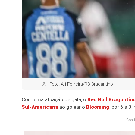
Foto: Ari Ferreira/RB Bragantino
Com uma atuação de gala, o
Red Bull Bragantin
Sul-Americana
ao golear o
Blooming
, por 6 a 0,
Conti