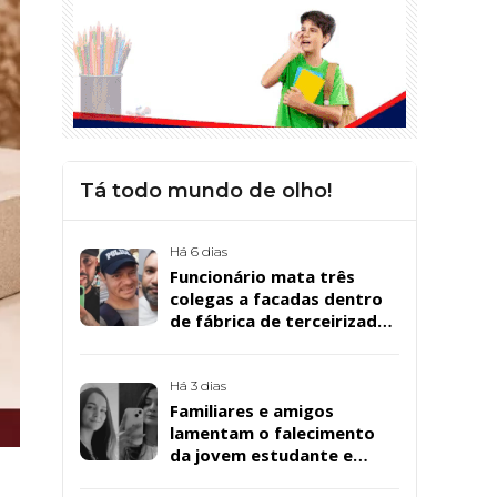
Tá todo mundo de olho!
Há 6 dias
Funcionário mata três
colegas a facadas dentro
de fábrica de terceirizada
da Bombril em São
Bernardo
Há 3 dias
Familiares e amigos
lamentam o falecimento
da jovem estudante e
cuidadora educacional