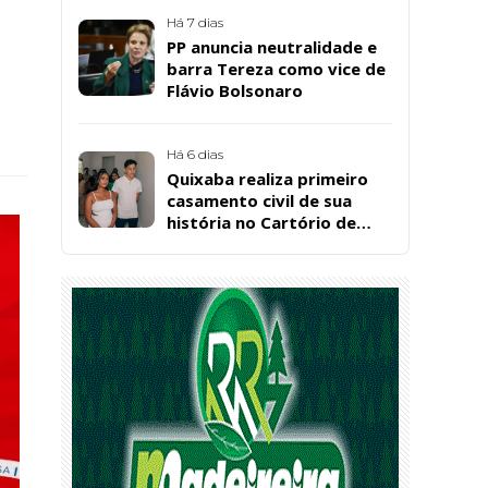
Bárbara da Silva Sousa
Santos, em Patos
Há 7 dias
PP anuncia neutralidade e
barra Tereza como vice de
Flávio Bolsonaro
Há 6 dias
Quixaba realiza primeiro
casamento civil de sua
história no Cartório de
Registro Civil