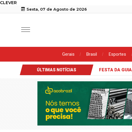
CLEVER
Sexta, 07 de Agosto de 2026
Gerais
Brasil
Esportes
Gato desaparecido
Família procura gato des
ÚLTIMAS NOTÍCIAS