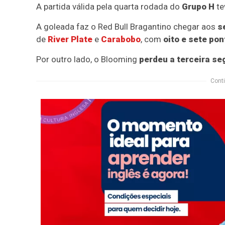
A partida válida pela quarta rodada do
Grupo H
te
A goleada faz o Red Bull Bragantino chegar aos
se
de
River Plate
e
Carabobo
, com
oito e sete po
Por outro lado, o Blooming
perdeu a terceira s
Conti