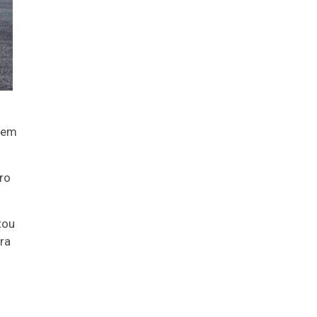
 bem
ro
tou
ra