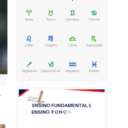
Áries
Touro
Gêmeos
Câncer
Leão
Virgem
Libra
Escorpião
Sagitário
Capricórnio
Aquário
Peixes
L