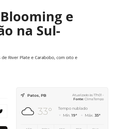
 Blooming e
ão na Sul-
s de River Plate e Carabobo, com oito e
Patos, PB
Atualizado às 17h01 -
Fonte:
ClimaTempo
33°
Tempo nublado
Mín.
19°
Máx.
35°