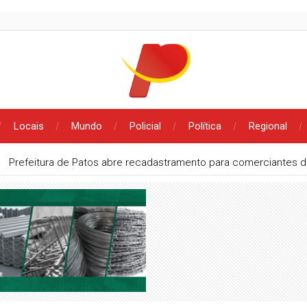
Locais
Mundo
Policial
Política
Regional
aparecido no bairro Liberdade e oferece recompensa em Patos