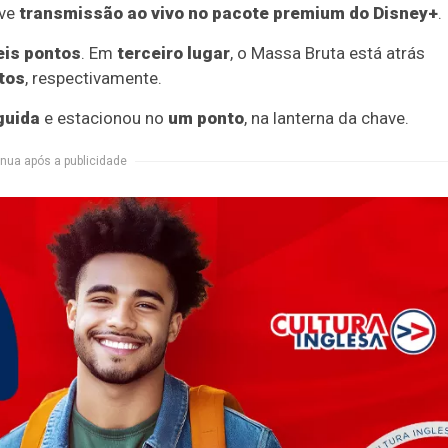
ve
transmissão ao vivo no pacote premium do Disney+
.
is pontos
. Em
terceiro lugar
, o Massa Bruta está atrás
ntos
, respectivamente.
eguida
e estacionou no
um ponto
, na lanterna da chave.
nua após a publicidade