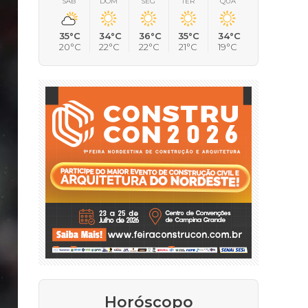
SÁB
DOM
SEG
TER
QUA
35°C
34°C
36°C
35°C
34°C
20°C
22°C
22°C
21°C
19°C
Horóscopo