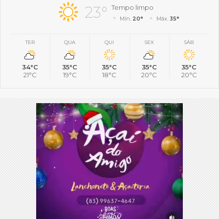
23°
Tempo limpo
Mín.
20°
Máx.
35°
TER
QUA
QUI
SEX
SÁB
34°C
35°C
35°C
35°C
35°C
21°C
19°C
18°C
20°C
20°C