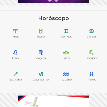
Horóscopo
Áries
Touro
Gêmeos
Câncer
Leão
Virgem
Libra
Escorpião
Sagitário
Capricórnio
Aquário
Peixes