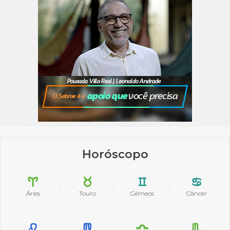
Horóscopo
Áries
Touro
Gêmeos
Câncer