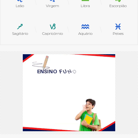
Leão
Virgem
Libra
Escorpião
Sagitário
Capricórnio
Aquário
Peixes