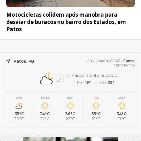
COLISÃO
Motocicletas colidem após manobra para
desviar de buracos no bairro dos Estados, em
Patos
Patos, PB
Atualizado às 02h01 -
Fonte:
ClimaTempo
21°
Parcialmente nublado
Mín.
19°
Máx.
35°
SÁB
DOM
SEG
TER
QUA
35°C
34°C
36°C
35°C
34°C
20°C
22°C
22°C
21°C
19°C