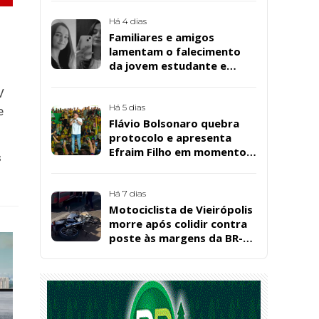
Bernardo
Há 4 dias
Familiares e amigos
lamentam o falecimento
da jovem estudante e
cuidadora educacional
V
Bárbara da Silva Sousa
Santos, em Patos
Há 5 dias
e
Flávio Bolsonaro quebra
protocolo e apresenta
Efraim Filho em momento
s
de descontração na
convenção estadual do PL
Há 7 dias
Motociclista de Vieirópolis
morre após colidir contra
poste às margens da BR-
230, em Sousa