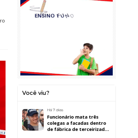
iro
Você viu?
Há 7 dias
Funcionário mata três
colegas a facadas dentro
de fábrica de terceirizada
da Bombril em São