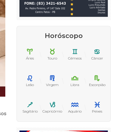
Horóscopo
Áries
Touro
Gêmeos
Câncer
Leão
Virgem
Libra
Escorpião
Sagitário
Capricórnio
Aquário
Peixes
sos