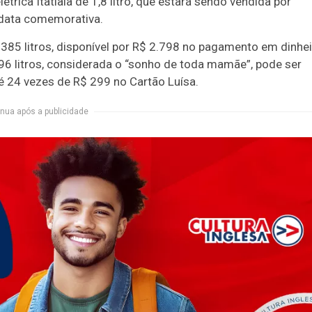
trica Itatiaia de 1,8 litro, que estará sendo vendida por
data comemorativa.
 385 litros, disponível por R$ 2.798 no pagamento em dinhe
 596 litros, considerada o “sonho de toda mamãe”, pode ser
té 24 vezes de R$ 299 no Cartão Luísa.
nua após a publicidade