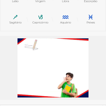
Leão
Virgem
Libra
Escorpião
Sagitário
Capricórnio
Aquário
Peixes