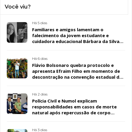
Você viu?
Há 5 dias
Familiares e amigos lamentam o
falecimento da jovem estudante e
cuidadora educacional Bárbara da Silva
Sousa Santos, em Patos
Há 6 dias
Flávio Bolsonaro quebra protocolo e
apresenta Efraim Filho em momento de
descontração na convenção estadual do
PL
Há 2 dias
Polícia Civil e Numol explicam
responsabilidades em casos de morte
natural após repercussão de corpo
encontrado em residência, em Patos
Há 3 dias