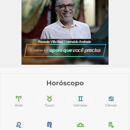
Horóscopo
Áries
Touro
Gêmeos
Câncer