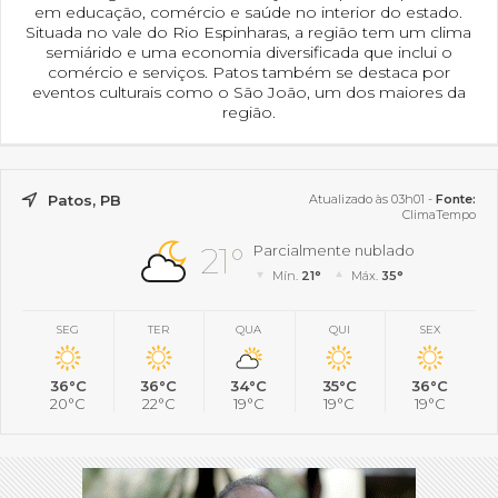
em educação, comércio e saúde no interior do estado.
Situada no vale do Rio Espinharas, a região tem um clima
semiárido e uma economia diversificada que inclui o
comércio e serviços. Patos também se destaca por
eventos culturais como o São João, um dos maiores da
região.
Patos, PB
Atualizado às 03h01 -
Fonte:
ClimaTempo
21°
Parcialmente nublado
Mín.
21°
Máx.
35°
SEG
TER
QUA
QUI
SEX
36°C
36°C
34°C
35°C
36°C
20°C
22°C
19°C
19°C
19°C