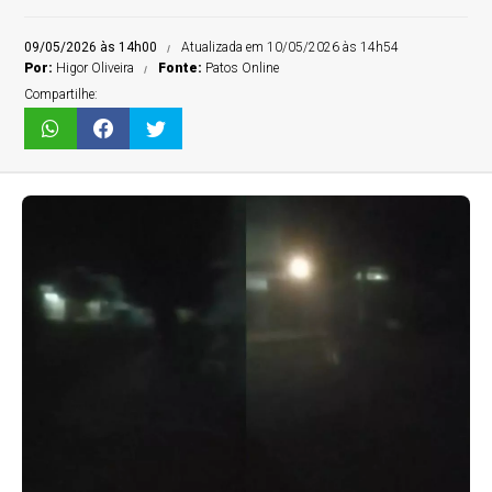
09/05/2026 às 14h00
Atualizada em 10/05/2026 às 14h54
Por:
Higor Oliveira
Fonte:
Patos Online
Compartilhe: