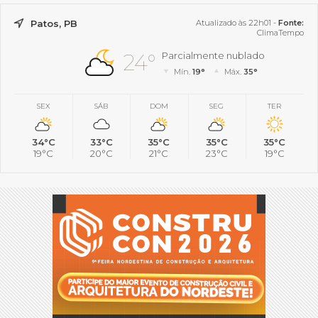
Patos, PB
Atualizado às 22h01 -
Fonte:
ClimaTempo
24°
Parcialmente nublado
Mín.
19°
Máx.
35°
SEX
SÁB
DOM
SEG
TER
34°C
33°C
35°C
35°C
35°C
19°C
20°C
21°C
23°C
19°C