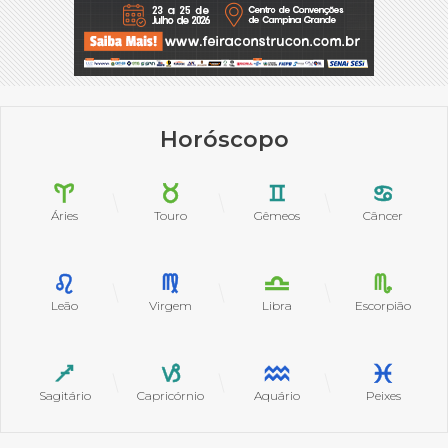
Horóscopo
Áries
Touro
Gêmeos
Câncer
Leão
Virgem
Libra
Escorpião
Sagitário
Capricórnio
Aquário
Peixes