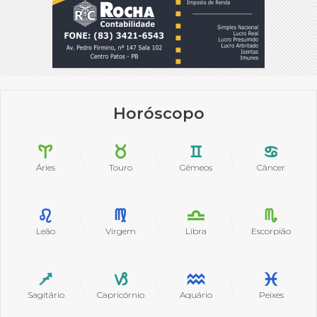
Horóscopo
Áries
Touro
Gêmeos
Câncer
Leão
Virgem
Libra
Escorpião
Sagitário
Capricórnio
Aquário
Peixes