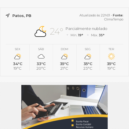
Patos, PB
Atualizado às 22h01 -
Fonte:
ClimaTempo
24°
Parcialmente nublado
Mín.
19°
Máx.
35°
SEX
SÁB
DOM
SEG
TER
34°C
33°C
35°C
35°C
35°C
19°C
20°C
21°C
23°C
19°C