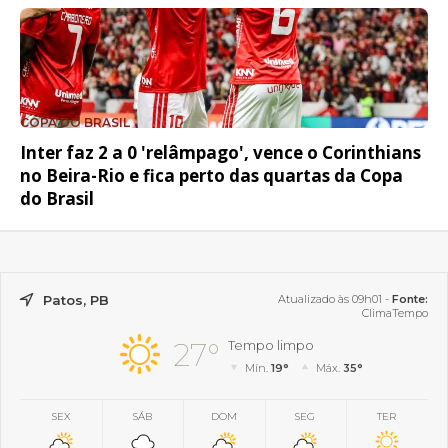
COPA DO BRASIL
Inter faz 2 a 0 'relâmpago', vence o Corinthians
no Beira-Rio e fica perto das quartas da Copa
do Brasil
Patos, PB
Atualizado às 09h01 -
Fonte:
ClimaTempo
27°
Tempo limpo
Mín.
19°
Máx.
35°
SEX
SÁB
DOM
SEG
TER