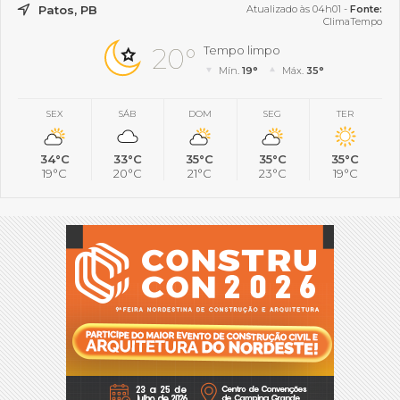
Patos, PB
Atualizado às 04h01 -
Fonte:
ClimaTempo
20°
Tempo limpo
Mín.
19°
Máx.
35°
SEX
SÁB
DOM
SEG
TER
34°C
33°C
35°C
35°C
35°C
19°C
20°C
21°C
23°C
19°C