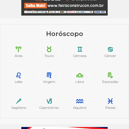
Horóscopo
Áries
Touro
Gêmeos
Câncer
Leão
Virgem
Libra
Escorpião
Sagitário
Capricórnio
Aquário
Peixes