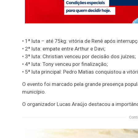
• 1ª luta – até 75kg: vitória de Renê após interrup
• 2ª luta: empate entre Arthur e Davi;
• 3ª luta: Christian venceu por decisão dos juízes;
• 4ª luta: Tony venceu por finalização;
• 5ª luta principal: Pedro Matias conquistou a vitór
O evento foi marcado pela grande presença popula
município.
O organizador Lucas Araújo destacou a importânci
Conti