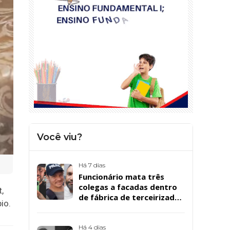
Você viu?
Há 7 dias
Funcionário mata três
colegas a facadas dentro
,
de fábrica de terceirizada
io.
da Bombril em São
Bernardo
Há 4 dias