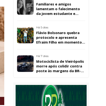
Familiares e amigos
lamentam o falecimento
da jovem estudante e
cuidadora educacional
Bárbara da Silva Sousa
Santos, em Patos
Há 5 dias
Flávio Bolsonaro quebra
protocolo e apresenta
Efraim Filho em momento
de descontração na
convenção estadual do PL
Há 7 dias
Motociclista de Vieirópolis
morre após colidir contra
poste às margens da BR-
230, em Sousa