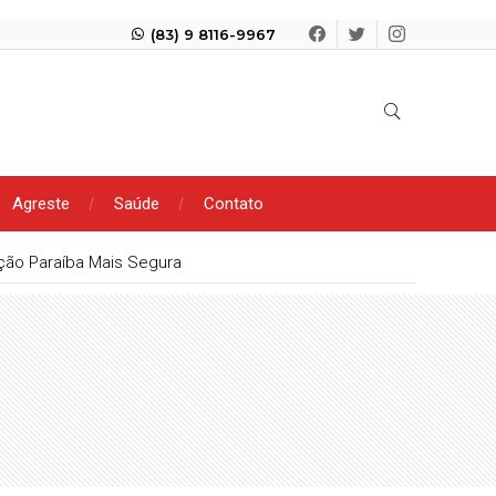
(83) 9 8116-9967
Agreste
Saúde
Contato
ação Paraíba Mais Segura