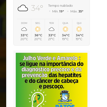
34°
Tempo nublado
Mín.
19°
Máx.
35°
DOM
SEG
TER
QUA
QUI
33°C
36°C
33°C
34°C
34°C
20°C
20°C
21°C
19°C
19°C