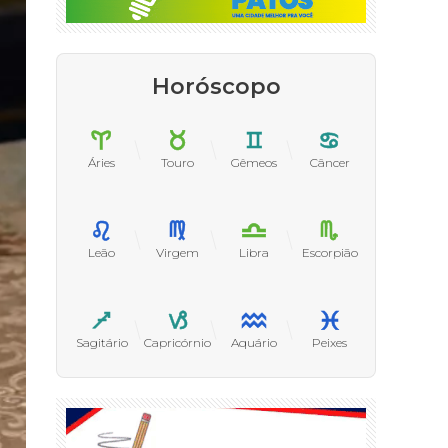
Horóscopo
Áries
Touro
Gêmeos
Câncer
Leão
Virgem
Libra
Escorpião
Sagitário
Capricórnio
Aquário
Peixes