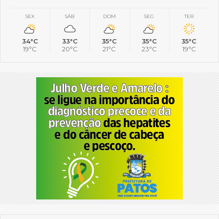
SEX
SÁB
DOM
SEG
TER
34°C
33°C
35°C
35°C
35°C
19°C
20°C
21°C
23°C
19°C