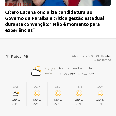
ELEIÇÕES 2026
Cícero Lucena oficializa candidatura ao
Governo da Paraíba e critica gestão estadual
durante convenção: “Não é momento para
experiências”
Patos, PB
Atualizado às 00h01 -
Fonte:
ClimaTempo
23°
Parcialmente nublado
Mín.
19°
Máx.
35°
SÁB
DOM
SEG
TER
QUA
35°C
34°C
36°C
35°C
34°C
20°C
22°C
22°C
21°C
19°C