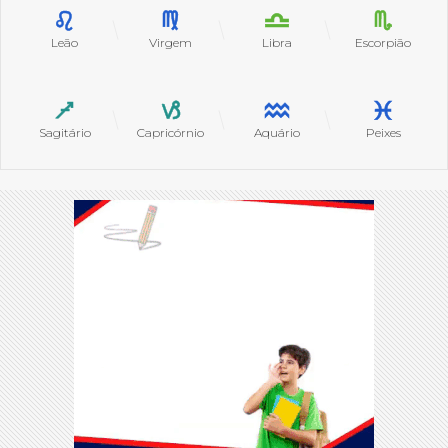
Leão
Virgem
Libra
Escorpião
Sagitário
Capricórnio
Aquário
Peixes