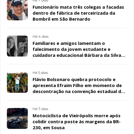
Há 7 dias
Funcionário mata três colegas a facadas
dentro de fábrica de terceirizada da
Bombril em São Bernardo
Há 4 dias
Familiares e amigos lamentam o
falecimento da jovem estudante e
cuidadora educacional Bárbara da Silva
Sousa Santos, em Patos
Há 5 dias
Flávio Bolsonaro quebra protocolo e
apresenta Efraim Filho em momento de
descontração na convenção estadual do
PL
Há 7 dias
Motociclista de Vieirópolis morre após
colidir contra poste às margens da BR-
230, em Sousa