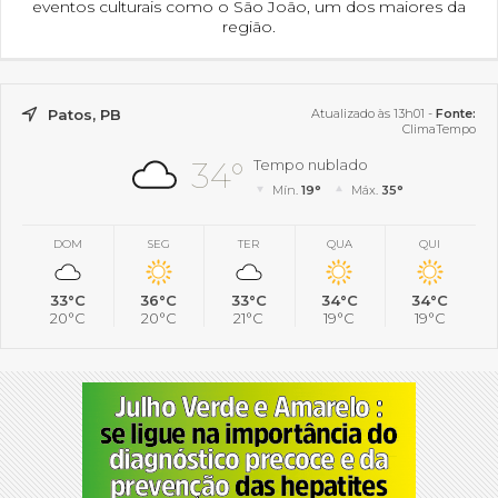
eventos culturais como o São João, um dos maiores da
região.
Patos, PB
Atualizado às 13h01 -
Fonte:
ClimaTempo
34°
Tempo nublado
Mín.
19°
Máx.
35°
DOM
SEG
TER
QUA
QUI
33°C
36°C
33°C
34°C
34°C
20°C
20°C
21°C
19°C
19°C