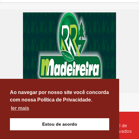
Ao navegar por nosso site você concorda
com nossa Política de Privacidade.
ler mais
Estou de acordo
© Copyright 2026 - PATOS ONLINE - O seu Portal de
Notícias de Patos e Região - Todos os direitos reservados