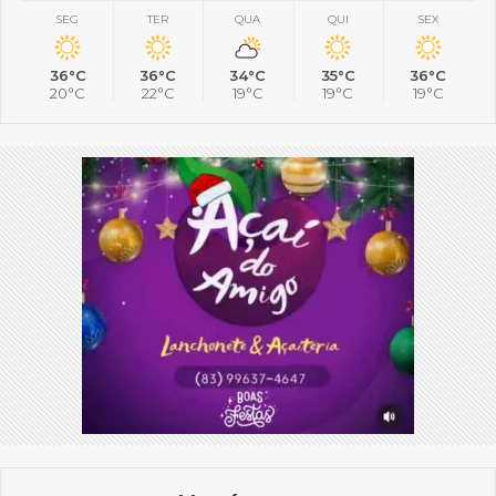
SEG
TER
QUA
QUI
SEX
36°C
36°C
34°C
35°C
36°C
20°C
22°C
19°C
19°C
19°C