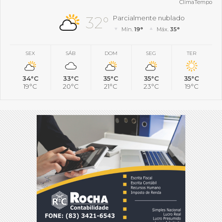
ClimaTempo
32°
Parcialmente nublado
Mín.
19°
Máx.
35°
SEX
SÁB
DOM
SEG
TER
34°C
33°C
35°C
35°C
35°C
19°C
20°C
21°C
23°C
19°C