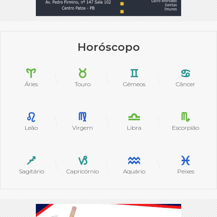
Horóscopo
Áries
Touro
Gêmeos
Câncer
Leão
Virgem
Libra
Escorpião
Sagitário
Capricórnio
Aquário
Peixes