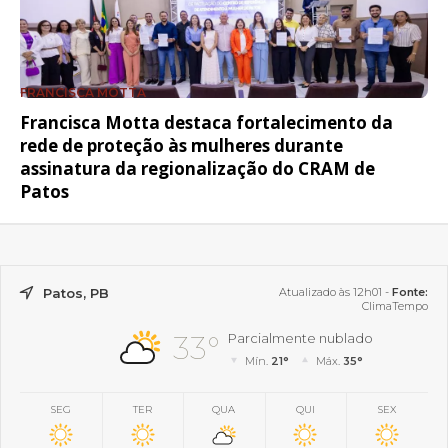
FRANCISCA MOTTA
Francisca Motta destaca fortalecimento da
rede de proteção às mulheres durante
assinatura da regionalização do CRAM de
Patos
Patos, PB
Atualizado às 12h01 -
Fonte:
ClimaTempo
33°
Parcialmente nublado
Mín.
21°
Máx.
35°
SEG
TER
QUA
QUI
SEX