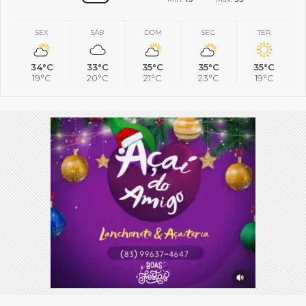
SEX
SÁB
DOM
SEG
TER
34°C
33°C
35°C
35°C
35°C
19°C
20°C
21°C
23°C
19°C