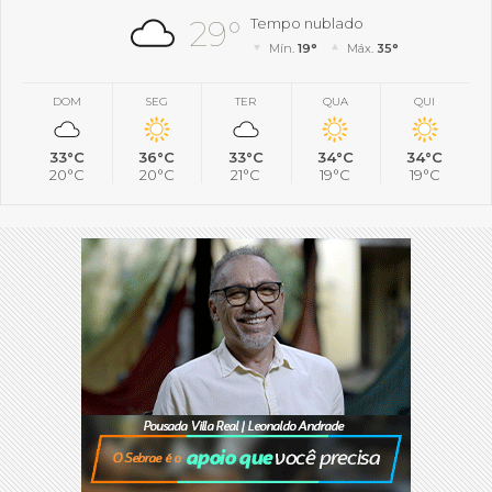
29°
Tempo nublado
Mín.
19°
Máx.
35°
DOM
SEG
TER
QUA
QUI
33°C
36°C
33°C
34°C
34°C
20°C
20°C
21°C
19°C
19°C