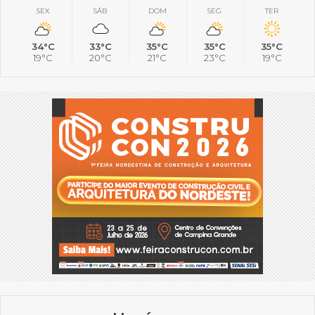
SEX
SÁB
DOM
SEG
TER
34°C
33°C
35°C
35°C
35°C
19°C
20°C
21°C
23°C
19°C