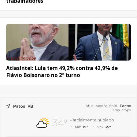
trabalhadores
ELEIÇÕES 2026
AtlasIntel: Lula tem 49,2% contra 42,9% de
Flávio Bolsonaro no 2º turno
Patos, PB
Atualizado às 16h01 -
Fonte:
ClimaTempo
34°
Parcialmente nublado
Mín.
19°
Máx.
35°