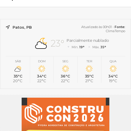
Patos, PB
Atualizado às 00h01 -
Fonte:
ClimaTempo
23°
Parcialmente nublado
Mín.
19°
Máx.
35°
SÁB
DOM
SEG
TER
QUA
35°C
34°C
36°C
35°C
34°C
20°C
22°C
22°C
21°C
19°C