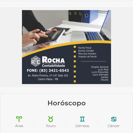
Horóscopo
Áries
Touro
Gêmeos
Câncer