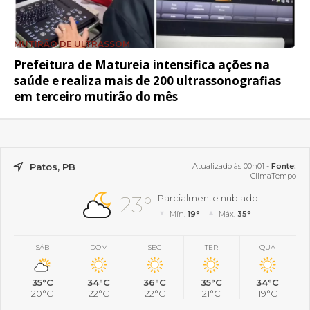
MUTIRÃO DE ULTRASSOM
Prefeitura de Matureia intensifica ações na
saúde e realiza mais de 200 ultrassonografias
em terceiro mutirão do mês
Patos, PB
Atualizado às 00h01 -
Fonte:
ClimaTempo
23°
Parcialmente nublado
Mín.
19°
Máx.
35°
SÁB
DOM
SEG
TER
QUA
35°C
34°C
36°C
35°C
34°C
20°C
22°C
22°C
21°C
19°C