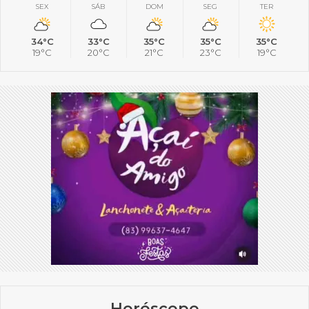
SEX
SÁB
DOM
SEG
TER
34°C
33°C
35°C
35°C
35°C
19°C
20°C
21°C
23°C
19°C
Horóscopo