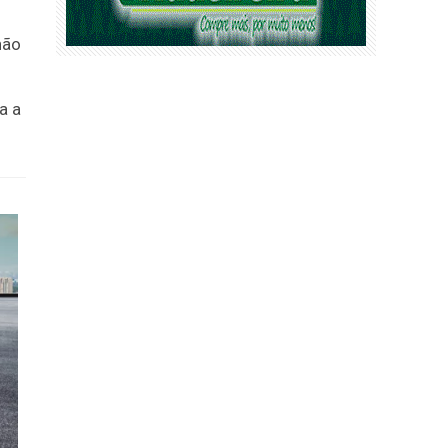
não
a a