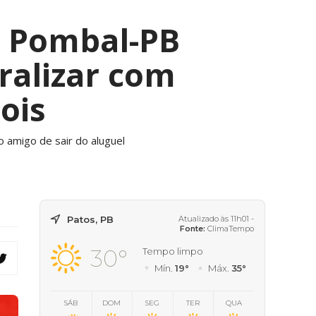
e Pombal-PB
ralizar com
ois
 amigo de sair do aluguel
Patos, PB
Atualizado às 11h01 -
Fonte:
ClimaTempo
30°
Tempo limpo
Mín.
19°
Máx.
35°
SÁB
DOM
SEG
TER
QUA