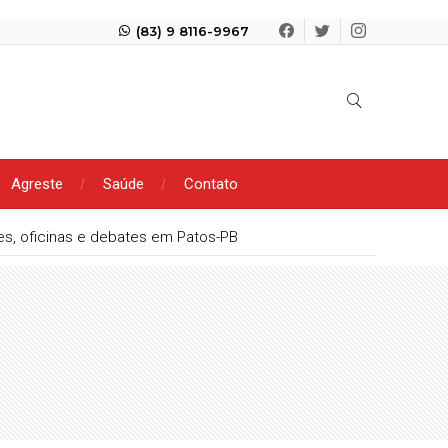
(83) 9 8116-9967
Agreste
Saúde
Contato
s, oficinas e debates em Patos-PB