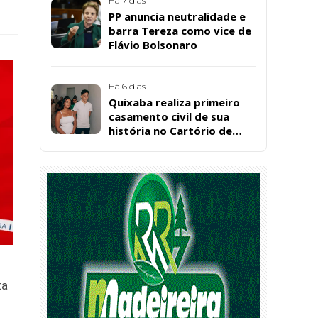
Santos, em Patos
Há 7 dias
PP anuncia neutralidade e
barra Tereza como vice de
Flávio Bolsonaro
Há 6 dias
Quixaba realiza primeiro
casamento civil de sua
história no Cartório de
Registro Civil
ta