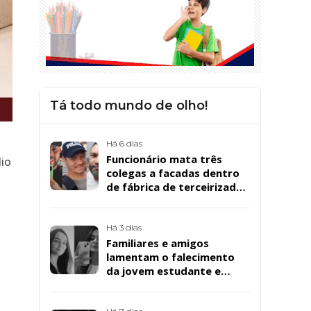
Tá todo mundo de olho!
Há 6 dias
Funcionário mata três
io
colegas a facadas dentro
de fábrica de terceirizada
da Bombril em São
Bernardo
Há 3 dias
Familiares e amigos
lamentam o falecimento
da jovem estudante e
cuidadora educacional
Bárbara da Silva Sousa