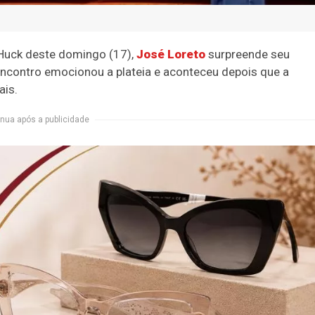
Huck deste domingo (17),
José Loreto
surpreende seu
encontro emocionou a plateia e aconteceu depois que a
ais.
nua após a publicidade