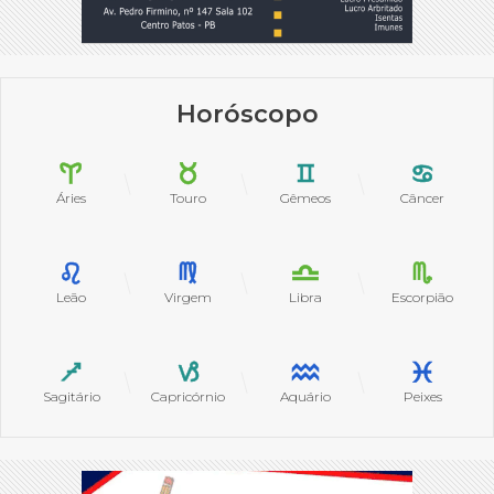
Horóscopo
Áries
Touro
Gêmeos
Câncer
Leão
Virgem
Libra
Escorpião
Sagitário
Capricórnio
Aquário
Peixes