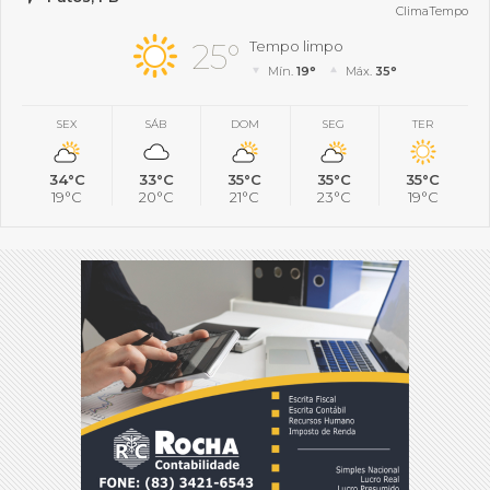
ClimaTempo
25°
Tempo limpo
Mín.
19°
Máx.
35°
SEX
SÁB
DOM
SEG
TER
34°C
33°C
35°C
35°C
35°C
19°C
20°C
21°C
23°C
19°C