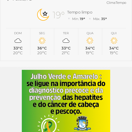
ClimaTempo
19°
Tempo limpo
Mín.
19°
Máx.
35°
DOM
SEG
TER
QUA
QUI
33°C
36°C
33°C
34°C
34°C
20°C
20°C
21°C
19°C
19°C