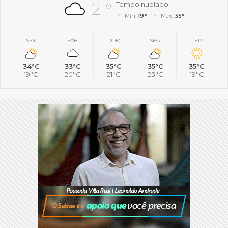
21°
Tempo nublado
Mín.
19°
Máx.
35°
SEX
SÁB
DOM
SEG
TER
34°C
33°C
35°C
35°C
35°C
19°C
20°C
21°C
23°C
19°C